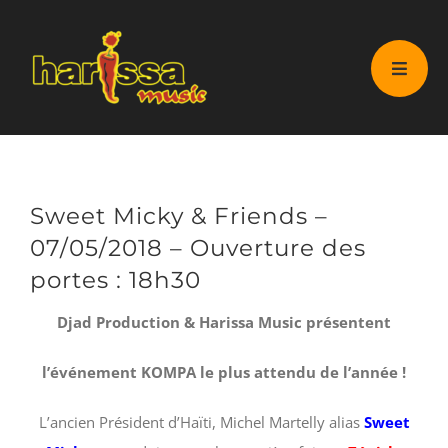
Passer
Accueil
Agenda
au
Sweet Micky & Friends – 07/05/2018 – Ouverture des
contenu
portes : 18h30
Sweet Micky & Friends –
07/05/2018 – Ouverture des
portes : 18h30
Djad Production & Harissa Music présentent
l’événement KOMPA le plus attendu
de l’année !
L’ancien Président d’Haïti, Michel Martelly alias
Sweet